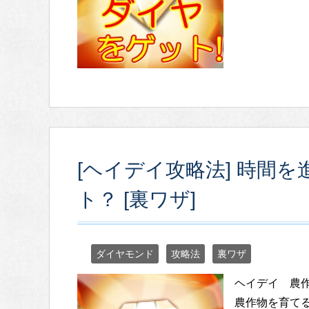
[ヘイデイ攻略法] 時間
ト？ [裏ワザ]
ダイヤモンド
攻略法
裏ワザ
ヘイデイ 農
農作物を育て