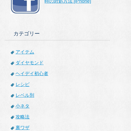
時の対処方法 [iPhone]
カテゴリー
アイテム
ダイヤモンド
ヘイデイ初心者
レシピ
レベル別
小ネタ
攻略法
裏ワザ