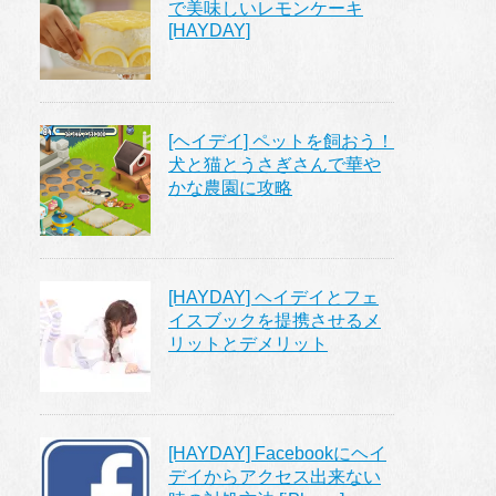
で美味しいレモンケーキ
[HAYDAY]
[ヘイデイ] ペットを飼おう！
犬と猫とうさぎさんで華や
かな農園に攻略
[HAYDAY] ヘイデイとフェ
イスブックを提携させるメ
リットとデメリット
[HAYDAY] Facebookにヘイ
デイからアクセス出来ない