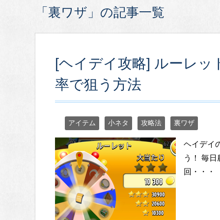
「裏ワザ」の記事一覧
[ヘイデイ攻略] ルーレ
率で狙う方法
アイテム
小ネタ
攻略法
裏ワザ
ヘイデイ
う！ 毎
回・・・