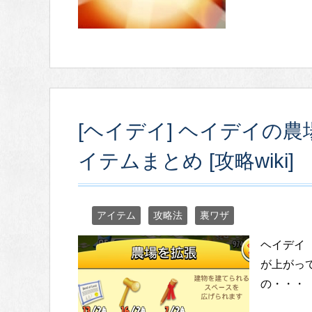
[ヘイデイ] ヘイデイの
イテムまとめ [攻略wiki]
アイテム
攻略法
裏ワザ
ヘイデイ
が上がっ
の・・・